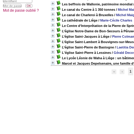
Les beffrois de Wallonie, patrimoine mondial
Le canal du Centre à 1 350 tonnes
/
Michel Ma
Mot de passe oublié ?
Le canal de Charleroi à Bruxelles
/
Michel Mai
La cathédrale de Liège
/
Marie-Cécile Charles
Le Centre d’Interprétation de la Pierre de Spr
L’église Notre-Dame de Bon-Secours à Péruw
L’église Saint-Jacques à Liège
/
Pierre Colman
L’église Saint-Lambert à Bouvignes-sur-Meus
L’église Saint-Pierre de Bastogne
/
Laetitia D
L'église Saint-Pierre à Lessines
/
Gérald Decos
Le Lycée Léonie de Waha à Liège : un bâtime
Marcel et Jacques Depelsenaire, une famille d’
1