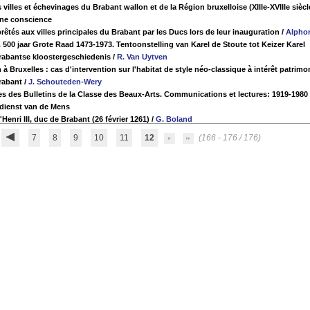
villes et échevinages du Brabant wallon et de la Région bruxelloise (XIIIe-XVIIIe siècl
une conscience
êtés aux villes principales du Brabant par les Ducs lors de leur inauguration
/
Alpho
 500 jaar Grote Raad 1473-1973. Tentoonstelling van Karel de Stoute tot Keizer Karel
rabantse kloostergeschiedenis
/
R. Van Uytven
 à Bruxelles : cas d'intervention sur l'habitat de style néo-classique à intérêt patrimo
rabant
/
J. Schouteden-Wery
es des Bulletins de la Classe des Beaux-Arts. Communications et lectures: 1919-1980
 dienst van de Mens
Henri III, duc de Brabant (26 février 1261)
/
G. Boland
7
8
9
10
11
12
(166 - 176 / 176)