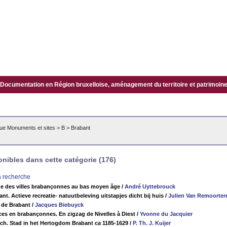
Documentation en Région bruxelloise, aménagement du territoire et patrimoine.
ue Monuments et sites
>
B
>
Brabant
ibles dans cette catégorie (176)
la recherche
que des villes brabançonnes au bas moyen âge
/
André Uyttebrouck
t. Actieve recreatie- natuutbeleving uitstapjes dicht bij huis
/
Julien Van Remoorter
 de Brabant
/
Jacques Biebuyck
es en brabançonnes. En zigzag de Nivelles à Diest
/
Yvonne du Jacquier
h. Stad in het Hertogdom Brabant ca 1185-1629
/
P. Th. J. Kuijer