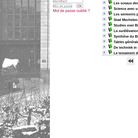
Les sceaux des 
Science avec 
Mot de passe oublié ?
Les serments pr
Stad Mechelen.
Studies over B
La surélévation
Synthèse du B
Tables général
De techniek in
Le testament d'