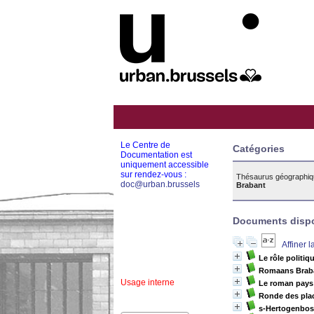
Le Centre de
Catégories
Documentation est
uniquement accessible
sur rendez-vous :
Thésaurus géographiq
doc@urban.brussels
Brabant
Documents dispon
Affiner 
Le rôle politi
Romaans Braban
Usage interne
Le roman pays
Ronde des plac
s-Hertogenbosc