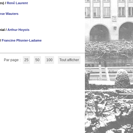
es)
/
René Laurent
nse Wauters
nial
/
Arthur Hoyois
/
Francine Plisnier-Ladame
Par page :
25
50
100
Tout afficher