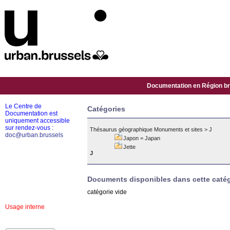
Documentation en Région bru
Le Centre de
Catégories
Documentation est
uniquement accessible
sur rendez-vous :
Thésaurus géographique Monuments et sites
>
J
doc@urban.brussels
Japon = Japan
Jette
J
Documents disponibles dans cette catég
catégorie vide
Usage interne