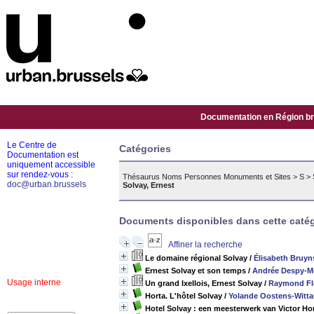
Documentation en Région bru
Le Centre de
Catégories
Documentation est
uniquement accessible
sur rendez-vous :
Thésaurus Noms Personnes Monuments et Sites
>
S
>
doc@urban.brussels
Solvay, Ernest
Documents disponibles dans cette catég
Affiner la recherche
Le domaine régional Solvay
/
Élisabeth Bruyn
Ernest Solvay et son temps
/
Andrée Despy-M
Usage interne
Un grand Ixellois, Ernest Solvay
/
Raymond Fl
Horta. L'hôtel Solvay
/
Yolande Oostens-Witt
Hotel Solvay : een meesterwerk van Victor Ho