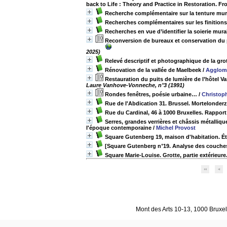
back to Life : Theory and Practice in Restoration. Fr
Recherche complémentaire sur la tenture mu
Recherches complémentaires sur les finitions 
Recherches en vue d’identifier la soierie mu
Reconversion de bureaux et conservation du p
2025)
Relevé descriptif et photographique de la gro
Rénovation de la vallée de Maelbeek
/
Agglomé
Restauration du puits de lumière de l’hôtel Va
Laure Vanhove-Vonneche, n°3 (1991)
Rondes fenêtres, poésie urbaine…
/
Christop
Rue de l'Abdication 31. Brussel. Mortelonder
Rue du Cardinal, 46 à 1000 Bruxelles. Rapport
Serres, grandes verrières et châssis métalliqu
l'époque contemporaine
/
Michel Provost
Square Gutenberg 19, maison d'habitation. Étu
[Square Gutenberg n°19. Analyse des couches 
Square Marie-Louise. Grotte, partie extérieure
Mont des Arts 10-13, 1000 Bruxell