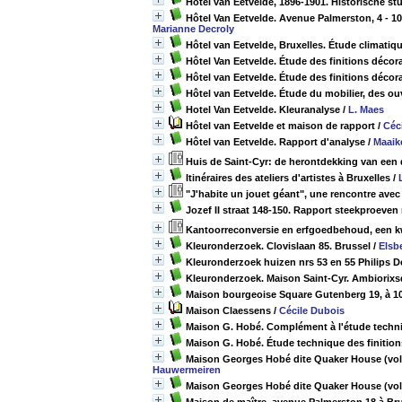
Hôtel van Eetvelde, 1896-1901. Historische st
Hôtel Van Eetvelde. Avenue Palmerston, 4 - 10
Marianne Decroly
Hôtel van Eetvelde, Bruxelles. Étude climatiq
Hôtel Van Eetvelde. Étude des finitions décora
Hôtel van Eetvelde. Étude des finitions décora
Hôtel van Eetvelde. Étude du mobilier, des ouv
Hotel Van Eetvelde. Kleuranalyse
/
L. Maes
Hôtel van Eetvelde et maison de rapport
/
Céc
Hôtel van Eetvelde. Rapport d'analyse
/
Maaik
Huis de Saint-Cyr: de herontdekking van een 
Itinéraires des ateliers d'artistes à Bruxelles
/
"J'habite un jouet géant", une rencontre ave
Jozef II straat 148-150. Rapport steekproeven
Kantoorreconversie en erfgoedbehoud, een kwe
Kleuronderzoek. Clovislaan 85. Brussel
/
Elsb
Kleuronderzoek huizen nrs 53 en 55 Philips D
Kleuronderzoek. Maison Saint-Cyr. Ambiorixs
Maison bourgeoise Square Gutenberg 19, à 10
Maison Claessens
/
Cécile Dubois
Maison G. Hobé. Complément à l'étude techniq
Maison G. Hobé. Étude technique des finition
Maison Georges Hobé dite Quaker House (vol.1
Hauwermeiren
Maison Georges Hobé dite Quaker House (vol.