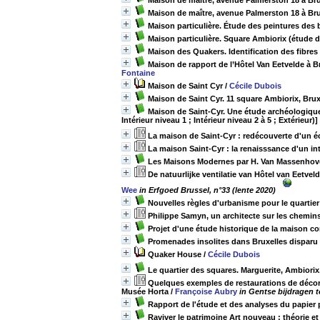
Maison de maître, avenue Palmerston 18 à Brux
Maison de maître, avenue Palmerston 18 à Bru
Maison particulière. Étude des peintures des b
Maison particulière. Square Ambiorix (étude d
Maison des Quakers. Identification des fibres 
Maison de rapport de l’Hôtel Van Eetvelde à B
Fontaine
Maison de Saint Cyr
/
Cécile Dubois
Maison de Saint Cyr. 11 square Ambiorix, Bru
Maison de Saint-Cyr. Une étude archéologique du
Intérieur niveau 1 ; Intérieur niveau 2 à 5 ; Extérieur)]
La maison de Saint-Cyr : redécouverte d'un é
La maison Saint-Cyr : la renaisssance d'un in
Les Maisons Modernes par H. Van Massenhove 
De natuurlijke ventilatie van Hôtel van Eetve
Wee
in Erfgoed Brussel, n°33 (lente 2020)
Nouvelles règles d'urbanisme pour le quartie
Philippe Samyn, un architecte sur les chemins
Projet d'une étude historique de la maison c
Promenades insolites dans Bruxelles disparu
Quaker House
/
Cécile Dubois
Le quartier des squares. Marguerite, Ambiori
Quelques exemples de restaurations de décors t
Musée Horta
/
Françoise Aubry
in Gentse bijdragen t
Rapport de l'étude et des analyses du papier 
Raviver le patrimoine Art nouveau : théorie et