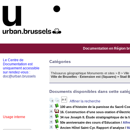
Documentation en Région bru
Le Centre de
Catégories
Documentation est
uniquement accessible
sur rendez-vous :
Thésaurus géographique Monuments et sites
>
B
>
Vill
doc@urban.brussels
Ville de Bruxelles - Extension est (Squares) = Stad 
Documents disponibles dans cette catég
Affiner la recherche
100 ans d'histoire de la paroisse du Sacré-Coeu
16. Construction d’une sous-station d’électrici
Usage interne
34 rue Joseph II. Étude stratigraphique de la 
50e anniversaire des cours d'Education
/
Alfr
Ancien Hôtel Saint-Cyr. Rapport d'analyse
/
M