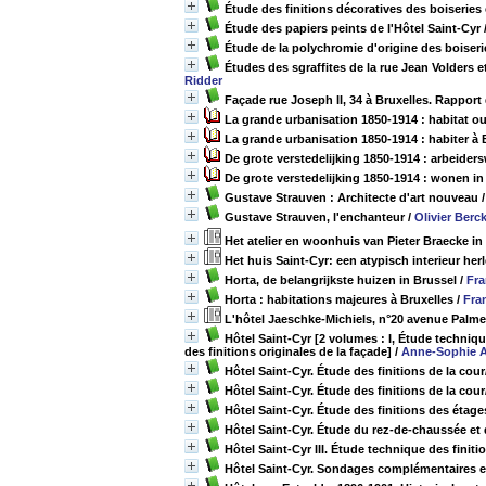
Étude des finitions décoratives des boiseries 
Étude des papiers peints de l'Hôtel Saint-Cyr
Étude de la polychromie d'origine des boiserie
Études des sgraffites de la rue Jean Volders e
Ridder
Façade rue Joseph II, 34 à Bruxelles. Rappor
La grande urbanisation 1850-1914 : habitat ouv
La grande urbanisation 1850-1914 : habiter à 
De grote verstedelijking 1850-1914 : arbeiders
De grote verstedelijking 1850-1914 : wonen in
Gustave Strauven : Architecte d'art nouveau
Gustave Strauven, l'enchanteur
/
Olivier Ber
Het atelier en woonhuis van Pieter Braecke in
Het huis Saint-Cyr: een atypisch interieur herl
Horta, de belangrijkste huizen in Brussel
/
Fra
Horta : habitations majeures à Bruxelles
/
Fra
L'hôtel Jaeschke-Michiels, n°20 avenue Palm
Hôtel Saint-Cyr [2 volumes : I, Étude technique
des finitions originales de la façade]
/
Anne-Sophie 
Hôtel Saint-Cyr. Étude des finitions de la cour/
Hôtel Saint-Cyr. Étude des finitions de la cou
Hôtel Saint-Cyr. Étude des finitions des étage
Hôtel Saint-Cyr. Étude du rez-de-chaussée et 
Hôtel Saint-Cyr III. Étude technique des finiti
Hôtel Saint-Cyr. Sondages complémentaires en