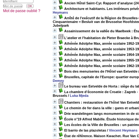
Ancien Hôtel Saint-Cyr. Rapport d'analyse (24 
Architecture et habitants. Les intérieurs privé
Mot de passe oublié ?
Heymans
Arrêté de l'exécutif de la Région de Bruxelles
Cinquantenaire = Besluit van de Brusselse Hoofdst
Jubelpark
Assainissement de la vallée du Maelbeek : Ét
L'atelier et l'habitation de Pieter Braecke à Br
Athénée Adolphe Max, année scolaire 1952-195
Athénée Adolphe Max, année scolaire 1953-19
Athénée Adolphe Max, année scolaire 1954-19
Athénée Adolphe Max, année scolaire 1955-19
Athénée Adolphe Max, année scolaire 1962-19
Bois des menuiseries de l’Hôtel van Eetvelde 
Bruxelles, capitale de l'Europe: quartier eur
Demey
Le bureau van Eetvelde de Horta : siège du la
La chambre d'économie de Croatie : Zagreb -
Brussels
/
Luka Mjeda
Chantiers : restauration de l'hôtel Van Eetvel
Le chemin de fer dans la ville : gares et urba
Drie wandelingen langs monumenten in de st
École n°19 Alfred Mabille. Étude historique de
Les écoles de la Ville de Bruxelles : un patrim
El barrio de las plazoletas
/
Vincent Heymans
État de référence. Maison Kwachet. Rue Van 