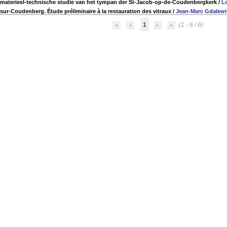
 materieel-technische studie van het tympan der St-Jacob-op-de-Coudenbergkerk
/
L
sur-Coudenberg. Étude préliminaire à la restauration des vitraux
/
Jean-Marc Gdalewi
1
(1 - 6 / 6)