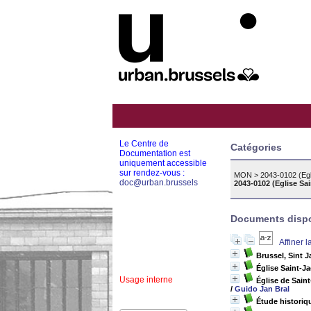
Le Centre de
Catégories
Documentation est
uniquement accessible
sur rendez-vous :
MON
>
2043-0102 (Eg
doc@urban.brussels
2043-0102 (Eglise S
Documents dispon
Affiner 
Brussel, Sint 
Église Saint-J
Usage interne
Église de Sain
/
Guido Jan Bral
Étude historiq