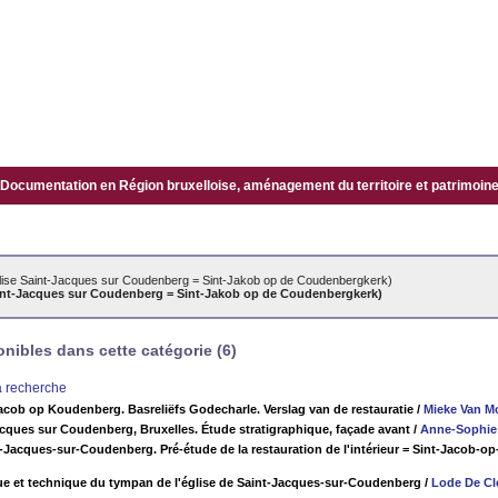
Documentation en Région bruxelloise, aménagement du territoire et patrimoine.
lise Saint-Jacques sur Coudenberg = Sint-Jakob op de Coudenbergkerk)
aint-Jacques sur Coudenberg = Sint-Jakob op de Coudenbergkerk)
ibles dans cette catégorie (6)
la recherche
Jacob op Koudenberg. Basreliëfs Godecharle. Verslag van de restauratie
/
Mieke Van Mo
acques sur Coudenberg, Bruxelles. Étude stratigraphique, façade avant
/
Anne-Sophie
t-Jacques-sur-Coudenberg. Pré-étude de la restauration de l'intérieur = Sint-Jacob-o
ue et technique du tympan de l'église de Saint-Jacques-sur-Coudenberg
/
Lode De Cl