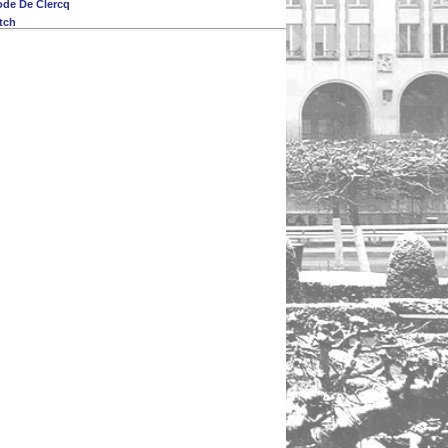
ode De Clercq
tch