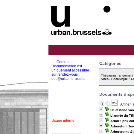
Le Centre de
Catégories
Documentation est
uniquement accessible
sur rendez-vous :
Thésaurus rangement 
doc@urban.brussels
Sites / Botanique /
Documents dispon
Affiner 
De afstand van
L'année du Till
Usage interne
Arbor : prix c
Arboretum Ter
Arboretums & j