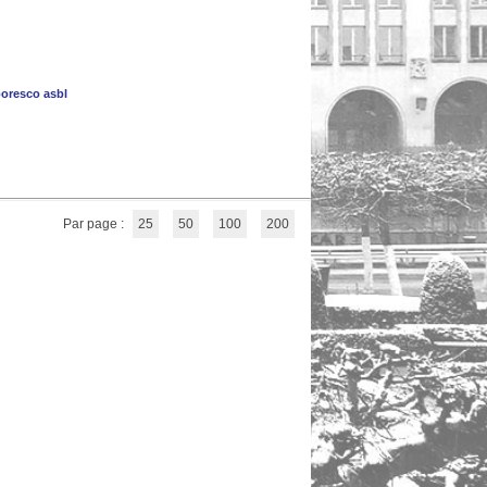
oresco asbl
Par page :
25
50
100
200