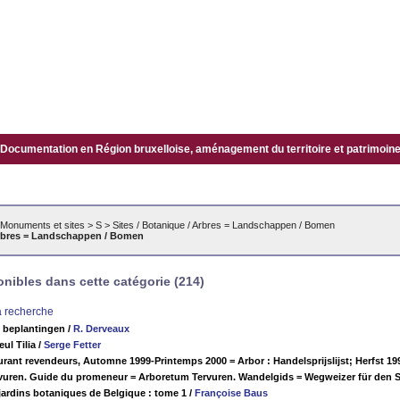
Documentation en Région bruxelloise, aménagement du territoire et patrimoine.
Monuments et sites
>
S
>
Sites / Botanique / Arbres = Landschappen / Bomen
 Arbres = Landschappen / Bomen
ibles dans cette catégorie (214)
la recherche
 beplantingen
/
R. Derveaux
eul Tilia
/
Serge Fetter
ourant revendeurs, Automne 1999-Printemps 2000 = Arbor : Handelsprijslijst; Herfst 19
vuren. Guide du promeneur = Arboretum Tervuren. Wandelgids = Wegweizer für den 
ardins botaniques de Belgique : tome 1
/
Françoise Baus