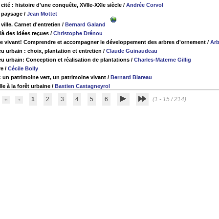
 cité : histoire d'une conquête, XVIIe-XXIe siècle
/
Andrée Corvol
e paysage
/
Jean Mottet
 ville. Carnet d'entretien
/
Bernard Galand
là des idées reçues
/
Christophe Drénou
tre vivant! Comprendre et accompagner le développement des arbres d'ornement
/
Arb
eu urbain : choix, plantation et entretien
/
Claude Guinaudeau
eu urbain: Conception et réalisation de plantations
/
Charles-Materne Gillig
re
/
Cécile Bolly
: un patrimoine vert, un patrimoine vivant
/
Bernard Blareau
lle à la forêt urbaine
/
Bastien Castagneyrol
1
2
3
4
5
6
(1 - 15 / 214)