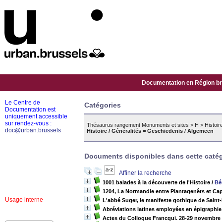
Documentation en Région bru
Le Centre de
Catégories
Documentation est
uniquement accessible
sur rendez-vous :
Thésaurus rangement Monuments et sites
>
H
>
Histoir
doc@urban.brussels
Histoire / Généralités = Geschiedenis / Algemeen
Documents disponibles dans cette catég
Affiner la recherche
1001 balades à la découverte de l'Histoire
/
Bé
1204, La Normandie entre Plantagenêts et Ca
Usage interne
L'abbé Suger, le manifeste gothique de Saint-
Abréviations latines employées en épigraphie
Actes du Colloque Francqui. 28-29 novembre 19