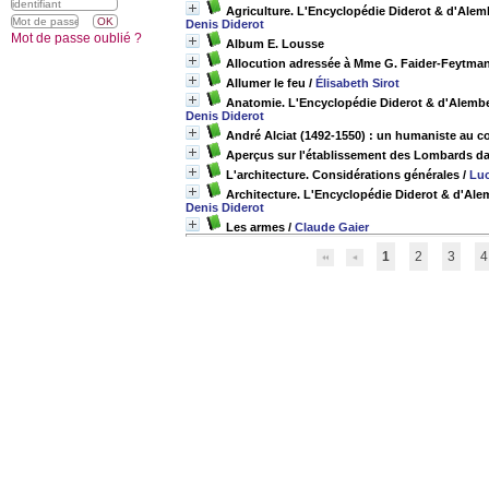
Agriculture. L'Encyclopédie Diderot & d'Alembe
Denis Diderot
Mot de passe oublié ?
Album E. Lousse
Allocution adressée à Mme G. Faider-Feytma
Allumer le feu
/
Élisabeth Sirot
Anatomie. L'Encyclopédie Diderot & d'Alembert
Denis Diderot
André Alciat (1492-1550) : un humaniste au c
Aperçus sur l'établissement des Lombards dans
L'architecture. Considérations générales
/
Luc
Architecture. L'Encyclopédie Diderot & d'Alemb
Denis Diderot
Les armes
/
Claude Gaier
1
2
3
4