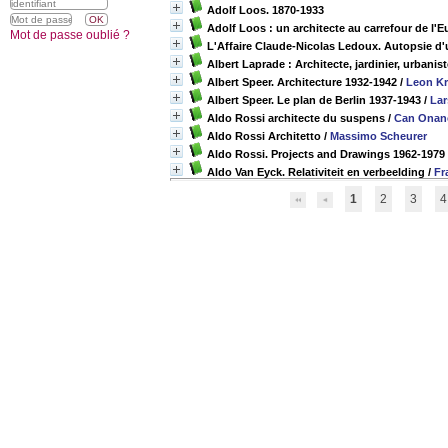
Adolf Loos. 1870-1933
Adolf Loos : un architecte au carrefour de l'
Mot de passe oublié ?
L'Affaire Claude-Nicolas Ledoux. Autopsie d
Albert Laprade : Architecte, jardinier, urbanis
Albert Speer. Architecture 1932-1942
/
Leon Kr
Albert Speer. Le plan de Berlin 1937-1943
/
Lar
Aldo Rossi architecte du suspens
/
Can Onan
Aldo Rossi Architetto
/
Massimo Scheurer
Aldo Rossi. Projects and Drawings 1962-1979
Aldo Van Eyck. Relativiteit en verbeelding
/
Fr
1
2
3
4