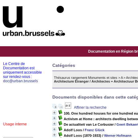
Documentation en Région bru
Le Centre de
Catégories
Documentation est
uniquement accessible
sur rendez-vous :
Thésaurus rangement Monuments et sites
>
A
>
Architec
doc@urban.brussels
Architecture Étranger / Architectes = Architectuur B
Documents disponibles dans cette catég
Affiner la recherche
100. One hundred houses for one hundred eur
Activism at Home : architects dwelling betwee
Usage interne
De actualiteit van Le Corbusier
/
Geert Bekaer
Adolf Loos
/
Franz Glück
Adolf Loos (1870-1933)
/
Werner Hofmann