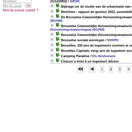
21/12/2002)
/
ARSIS
Bijdrage tot de studie van de urbanisatie va
Mot de passe oublié ?
Binhôme : rapport de gestion 2022, assemblée
De Brusselse Gewestelijke Huisvestingsmaatsc
(BGHM)
Brusselse Gewestelijke Huisvestingsmaatschap
Huisvestingsmaatschappij (BGHM)
Brusselse Gewestelijke Huisvestingsmaatschap
Brusselse sociale woningen
/
NVHPH
Bruxelles, 150 ans de logements ouvriers et s
Bruxelles Capitale, vingt ans de logement soci
Camping Paradiso
/
Els Vervloesem
Chacun a droit à un logement décent
1
2
3
4