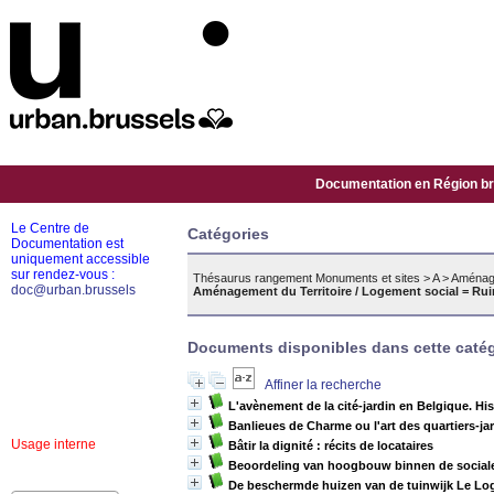
Documentation en Région bru
Le Centre de
Catégories
Documentation est
uniquement accessible
sur rendez-vous :
Thésaurus rangement Monuments et sites
>
A
>
Aménage
doc@urban.brussels
Aménagement du Territoire / Logement social = Ruim
Documents disponibles dans cette catég
Affiner la recherche
L'avènement de la cité-jardin en Belgique. His
Banlieues de Charme ou l'art des quartiers-ja
Usage interne
Bâtir la dignité : récits de locataires
Beoordeling van hoogbouw binnen de sociale 
De beschermde huizen van de tuinwijk Le Logi