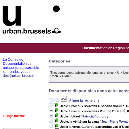
Documentation en Région bru
Le Centre de
Catégories
Documentation est
uniquement accessible
sur rendez-vous :
Thésaurus géographique Monuments et sites
>
U
>
Uccl
doc@urban.brussels
Uccle = Ukkel
Documents disponibles dans cette catég
Affiner la recherche
Uccle Tiroir aux souvenirs. Second volume. 
Uccle Tiroir aux souvenirs.Volume 2. De Fré,
Usage interne
Uccle = Ukkel
/
Patricia Fourcroy
Uccle, la vérité sur la saga
/
Jean-Pierre Wyna
Uccle la verte. Carte du patrimoine vert d'Uccl