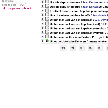
Ucclois depuis toujours
/
Jean Dehaes
in Uccl
Ucclois depuis toujours
/
Jean Dehaes
in Uccl
Mot de passe oublié ?
Les Ucclois morts pour la patrie pendant la g
Une Uccloise enterrée à Seneffe
/
Jean-Marie P
Uit het manuaal van een kapelaan
/
J. E. David
Uit het manuaal van een kapelaan (slot)
/
J. E
Uit het manuaal van een kapelaan (vervolg)
/
J
Uit het manuaal van een kapelaan (vervolg)
/
J
Uit het manuaalboekvan Pastoor Putzeys
in 
Uit oude Ukkelsche Kerk- en Armentafelreken
91
92
93