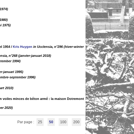
1974)
 1980)
ni 1975)
el 1954
/
Kris Huygen
in Ucclensia, n°296 (hiver-winter
nsia, n°268 (janvier-januari 2018)
ptember 1994)
er-januari 1995)
tembre-september 1996)
art 2010)
 en voiles minces de béton armé : la maison Dotremont
er 2020)
Par page :
25
50
100
200