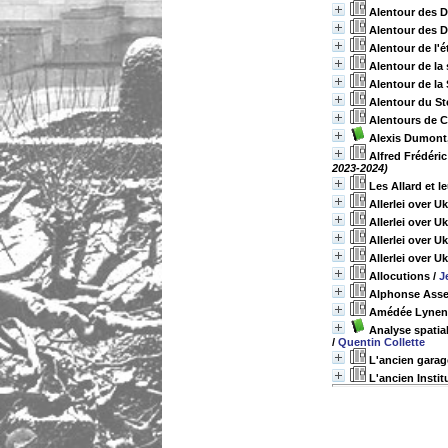
Alentour des D
Alentour des D
Alentour de l'
Alentour de la 
Alentour de la
Alentour du St
Alentours de C
Alexis Dumont,
Alfred Frédéri
2023-2024)
Les Allard et 
Allerlei over U
Allerlei over U
Allerlei over U
Allerlei over U
Allocutions
/
J
Alphonse Assel
Amédée Lynen, 
Analyse spatia
/
Quentin Collette
L'ancien garag
L'ancien Instit