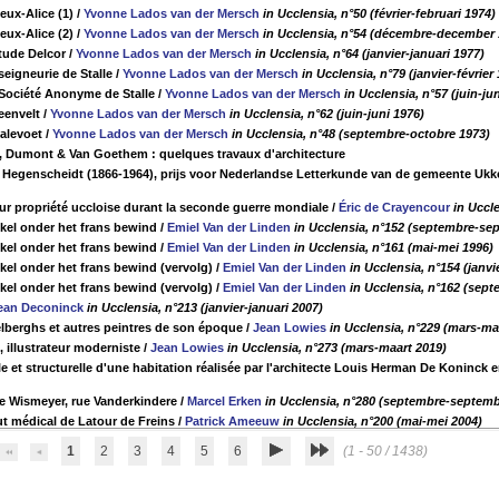
eux-Alice (1)
/
Yvonne Lados van der Mersch
in Ucclensia, n°50 (février-februari 1974)
eux-Alice (2)
/
Yvonne Lados van der Mersch
in Ucclensia, n°54 (décembre-december 
étude Delcor
/
Yvonne Lados van der Mersch
in Ucclensia, n°64 (janvier-januari 1977)
seigneurie de Stalle
/
Yvonne Lados van der Mersch
in Ucclensia, n°79 (janvier-février
 Société Anonyme de Stalle
/
Yvonne Lados van der Mersch
in Ucclensia, n°57 (juin-ju
eenvelt
/
Yvonne Lados van der Mersch
in Ucclensia, n°62 (juin-juni 1976)
alevoet
/
Yvonne Lados van der Mersch
in Ucclensia, n°48 (septembre-octobre 1973)
 Dumont & Van Goethem : quelques travaux d'architecture
c Hegenscheidt (1866-1964), prijs voor Nederlandse Letterkunde van de gemeente Ukk
leur propriété uccloise durant la seconde guerre mondiale
/
Éric de Crayencour
in Uccle
kkel onder het frans bewind
/
Emiel Van der Linden
in Ucclensia, n°152 (septembre-se
kkel onder het frans bewind
/
Emiel Van der Linden
in Ucclensia, n°161 (mai-mei 1996)
kkel onder het frans bewind (vervolg)
/
Emiel Van der Linden
in Ucclensia, n°154 (janvi
kkel onder het frans bewind (vervolg)
/
Emiel Van der Linden
in Ucclensia, n°162 (sep
ean Deconinck
in Ucclensia, n°213 (janvier-januari 2007)
berghs et autres peintres de son époque
/
Jean Lowies
in Ucclensia, n°229 (mars-ma
illustrateur moderniste
/
Jean Lowies
in Ucclensia, n°273 (mars-maart 2019)
le et structurelle d'une habitation réalisée par l'architecte Louis Herman De Koninck
e Wismeyer, rue Vanderkindere
/
Marcel Erken
in Ucclensia, n°280 (septembre-septemb
ut médical de Latour de Freins
/
Patrick Ameeuw
in Ucclensia, n°200 (mai-mei 2004)
1
2
3
4
5
6
(1 - 50 / 1438)