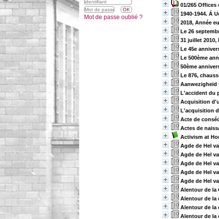
01/265 Offices
1940-1944. Á U
Mot de passe oublié ?
2018, Année eu
Le 26 septembr
31 juillet 2010
Le 45e annivers
Le 500ème anni
50ème annivers
Le 876, chauss
Aanwezigheid v
L'accident du p
Acquisition d'
L'acquisition 
Acte de consécr
Actes de naiss
Activism at Ho
Agde de Hel va
Agde de Hel va
Agde de Hel va
Agde de Hel va
Agde de Hel va
Alentour de la
Alentour de la
Alentour de la 
Alentour de la 