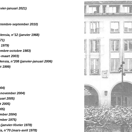
nvier-januari 2021)
eptembre-september 2010)
lensia, n°12 (janvier 1968)
971)
 1979)
tembre-octobre 1983)
s-maart 2003)
lensia, n°208 (janvier-januari 2006)
t 1999)
004)
e-november 2004)
uari 2005)
t 2005)
005)
ember 2004)
ember 1975)
 (janvier-février 1978)
a, n°70 (mars-avril 1978)