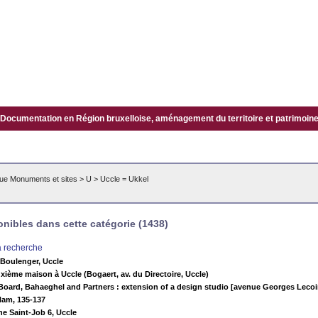
Documentation en Région bruxelloise, aménagement du territoire et patrimoine.
ue Monuments et sites
>
U
>
Uccle = Ukkel
ibles dans cette catégorie (1438)
la recherche
Boulenger, Uccle
xième maison à Uccle (Bogaert, av. du Directoire, Uccle)
Board, Bahaeghel and Partners : extension of a design studio [avenue Georges Lecoin
Ham, 135-137
e Saint-Job 6, Uccle