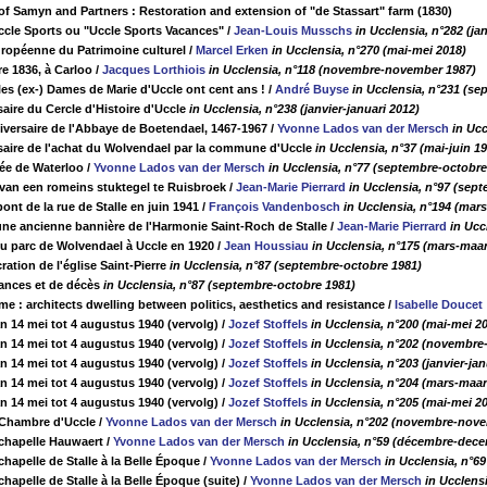
 of Samyn and Partners : Restoration and extension of "de Stassart" farm (1830)
ccle Sports ou "Uccle Sports Vacances"
/
Jean-Louis Musschs
in Ucclensia, n°282 (ja
ropéenne du Patrimoine culturel
/
Marcel Erken
in Ucclensia, n°270 (mai-mei 2018)
e 1836, à Carloo
/
Jacques Lorthiois
in Ucclensia, n°118 (novembre-november 1987)
, les (ex-) Dames de Marie d'Uccle ont cent ans !
/
André Buyse
in Ucclensia, n°231 (s
aire du Cercle d'Histoire d'Uccle
in Ucclensia, n°238 (janvier-januari 2012)
versaire de l'Abbaye de Boetendael, 1467-1967
/
Yvonne Lados van der Mersch
in Ucc
aire de l'achat du Wolvendael par la commune d'Uccle
in Ucclensia, n°37 (mai-juin 1
ée de Waterloo
/
Yvonne Lados van der Mersch
in Ucclensia, n°77 (septembre-octobre
an een romeins stuktegel te Ruisbroek
/
Jean-Marie Pierrard
in Ucclensia, n°97 (sep
ont de la rue de Stalle en juin 1941
/
François Vandenbosch
in Ucclensia, n°194 (mar
une ancienne bannière de l'Harmonie Saint-Roch de Stalle
/
Jean-Marie Pierrard
in Ucc
du parc de Wolvendael à Uccle en 1920
/
Jean Houssiau
in Ucclensia, n°175 (mars-maar
ation de l'église Saint-Pierre
in Ucclensia, n°87 (septembre-octobre 1981)
ances et de décès
in Ucclensia, n°87 (septembre-octobre 1981)
me : architects dwelling between politics, aesthetics and resistance
/
Isabelle Doucet
n 14 mei tot 4 augustus 1940 (vervolg)
/
Jozef Stoffels
in Ucclensia, n°200 (mai-mei 2
n 14 mei tot 4 augustus 1940 (vervolg)
/
Jozef Stoffels
in Ucclensia, n°202 (novembr
n 14 mei tot 4 augustus 1940 (vervolg)
/
Jozef Stoffels
in Ucclensia, n°203 (janvier-jan
n 14 mei tot 4 augustus 1940 (vervolg)
/
Jozef Stoffels
in Ucclensia, n°204 (mars-maar
n 14 mei tot 4 augustus 1940 (vervolg)
/
Jozef Stoffels
in Ucclensia, n°205 (mai-mei 2
 Chambre d'Uccle
/
Yvonne Lados van der Mersch
in Ucclensia, n°202 (novembre-nov
 chapelle Hauwaert
/
Yvonne Lados van der Mersch
in Ucclensia, n°59 (décembre-dec
chapelle de Stalle à la Belle Époque
/
Yvonne Lados van der Mersch
in Ucclensia, n°69
chapelle de Stalle à la Belle Époque (suite)
/
Yvonne Lados van der Mersch
in Ucclensi