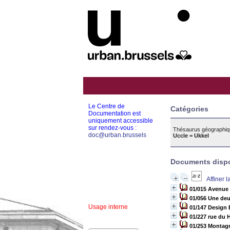
Le Centre de
Catégories
Documentation est
uniquement accessible
sur rendez-vous :
Thésaurus géographiq
doc@urban.brussels
Uccle = Ukkel
Documents dispon
Affiner 
01/015 Avenue 
01/056 Une deu
Usage interne
01/147 Design 
01/227 rue du 
01/253 Montagn