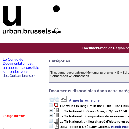
Documentation en Région bru
Le Centre de
Catégories
Documentation est
uniquement accessible
sur rendez-vous :
Thésaurus géographique Monuments et sites
>
S
>
Sch
doc@urban.brussels
Schaerbeek = Schaarbeek
Documents disponibles dans cette catég
Affiner la recherche
Tile Vaults in Belgium in the 1930s : The Ch
Le Tir National
in Scarenbeka, n°3 (mai 1994)
Usage interne
Le Tir National : inauguration du monument à l
Le Tir National, un lieu chargé d'histoire en 
De la Toison d'Or à Lady Godiva
/
Benoît Elle