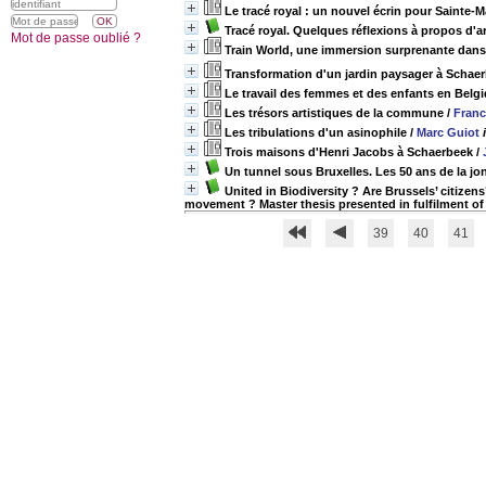
Le tracé royal : un nouvel écrin pour Sainte-M
Tracé royal. Quelques réflexions à propos d'a
Mot de passe oublié ?
Train World, une immersion surprenante dans 
Transformation d'un jardin paysager à Schaer
Le travail des femmes et des enfants en Belg
Les trésors artistiques de la commune
/
Franc
Les tribulations d'un asinophile
/
Marc Guiot
Trois maisons d'Henri Jacobs à Schaerbeek
/
Un tunnel sous Bruxelles. Les 50 ans de la jo
United in Biodiversity ? Are Brussels’ citize
movement ? Master thesis presented in fulfilment of
39
40
41