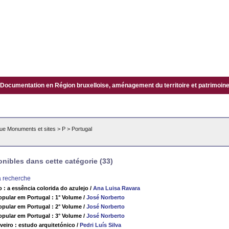
Documentation en Région bruxelloise, aménagement du territoire et patrimoine.
ue Monuments et sites
>
P
>
Portugal
ibles dans cette catégorie (33)
la recherche
o : a essência colorida do azulejo
/
Ana Luisa Ravara
opular em Portugal : 1° Volume
/
José Norberto
opular em Portugal : 2° Volume
/
José Norberto
opular em Portugal : 3° Volume
/
José Norberto
veiro : estudo arquitetónico
/
Pedri Luís Silva