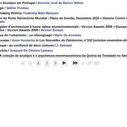
s Azulejos em Portugal
/
Antonio José de Barros Veloso
ogo
/
Valérie Thomas
 making History
/
Gabriela Mata Marques
co do Porto Patrimóniio Mundial : Plano de Gestão, Dezembro 2010 = Historic Centre
ado
éen d'architecture à haute valeur environnementale : Vizzion Awards 2009 = Europea
lue : Vizzion Awards 2009
/
Vizzion Europe
que de l'urbanisme : un témoignage
/
Mario De Azevedo
ouveau
/
Anne Hustache
in Les Nouvelles du Patrimoine, n°102 (octobre-novembre-d
tugal : au confluent de deux cultures
/
J. Everaert
mória
/
Joaquim De Oliveira Caetano
A coleção de azulejos e a arquitetura neorenascentista da Quinta da Trinidade no Sei
1
2
3
(1 - 15 / 33)