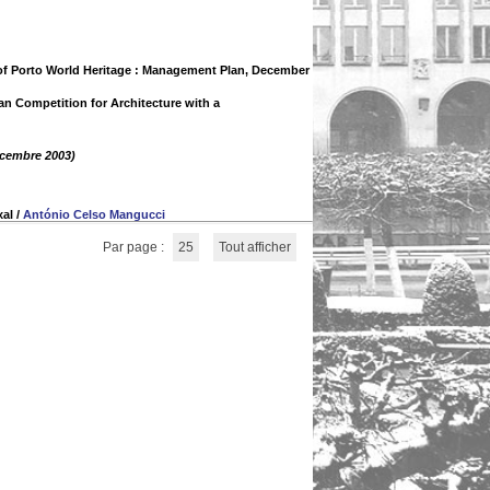
 of Porto World Heritage : Management Plan, December
n Competition for Architecture with a
écembre 2003)
xal
/
António Celso Mangucci
Par page :
25
Tout afficher