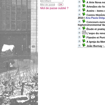
A Arte Nova no
Artesãos do f
Mot de passe oublié ?
Aveiro : items
Centro Históri
2010
/
Ana Paula Delg
Concours europ
highenvironmental Va
Étude et prati
L'expo du ren
Flandre et Por
A Igreja da Me
João Burnay : 