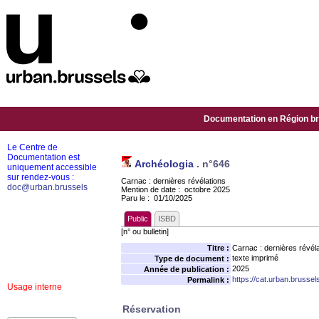
Documentation en Région bru
Le Centre de
Documentation est
Archéologia
.
n°646
uniquement accessible
sur rendez-vous :
Carnac : dernières révélations
doc@urban.brussels
Mention de date : octobre 2025
Paru le : 01/10/2025
Public
ISBD
[n° ou bulletin]
Titre :
Carnac : dernières révél
texte imprimé
Type de document :
2025
Année de publication :
https://cat.urban.brusse
Permalink :
Usage interne
Réservation