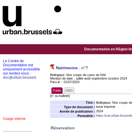
Documentation en Région bru
Le Centre de
Documentation est
Natrimoine
.
n°7
uniquement accessible
sur rendez-vous :
Bellegique. Nos coups de cœur de l'été
doc@urban.brussels
Mention de date : juillet-août-septembre-octobre 2024
Paru le : 01/07/2024
Public
ISBD
[n° ou bulletin]
Titre :
Bellegique. Nos coups de
texte imprimé
Type de document :
2024
Année de publication :
https://cat.urban.brusse
Permalink :
Usage interne
Réservation