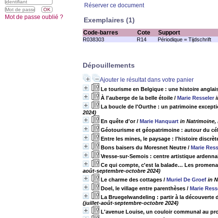
Réserver ce document
Mot de passe oublié ?
Exemplaires (1)
Code-barres
Cote
Support
R038303
R14
Périodique = Tijdschrift
Dépouillements
Ajouter le résultat dans votre panier
Le tourisme en Belgique : une histoire anglai
À l'auberge de la belle étoile
/
Marie Resseler
La boucle de l'Ourthe : un patrimoine except
2024)
En quête d'or
/
Marie Hanquart
in Natrimoine,
Géotourisme et géopatrimoine : autour du cé
Entre les mines, le paysage : l'histoire discrè
Bons baisers du Moresnet Neutre
/
Marie Ress
Vresse-sur-Semois : centre artistique ardenna
Ce qui compte, c'est la balade… Les promenad
août-septembre-octobre 2024)
Le charme des cottages
/
Muriel De Groef
in N
Doel, le village entre parenthèses
/
Marie Ress
La Bruegelwandeling : partir à la découverte
(juillet-août-septembre-octobre 2024)
L'avenue Louise, un couloir communal au prof