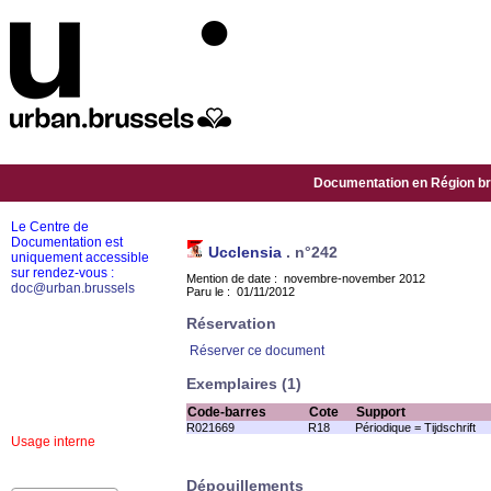
Documentation en Région bru
Le Centre de
Documentation est
Ucclensia
.
n°242
uniquement accessible
sur rendez-vous :
Mention de date : novembre-november 2012
doc@urban.brussels
Paru le : 01/11/2012
Réservation
Réserver ce document
Exemplaires (1)
Code-barres
Cote
Support
R021669
R18
Périodique = Tijdschrift
Usage interne
Dépouillements