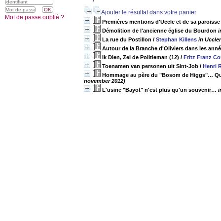
Ajouter le résultat dans votre panier
Mot de passe oublié ?
Premières mentions d'Uccle et de sa paroisse 
Démolition de l'ancienne église du Bourdon
i
La rue du Postillon
/
Stephan Killens
in Uccle
Autour de la Branche d'Oliviers dans les ann
Ik Dien, Zei de Politieman (12)
/
Fritz Franz Co
Toenamen van personen uit Sint-Job
/
Henri R
Hommage au père du "Bosom de Higgs"… Qui é
november 2012)
L'usine "Bayot" n'est plus qu'un souvenir…
i