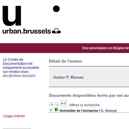
Documentation en Région bru
Le Centre de
Détail de l'auteur
Documentation est
uniquement accessible
sur rendez-vous :
doc@urban.brussels
Auteur P. Moreau
Documents disponibles écrits par cet aut
Affiner la recherche
Immobilier de l'entreprise
/
G. Amoyel
Usage interne