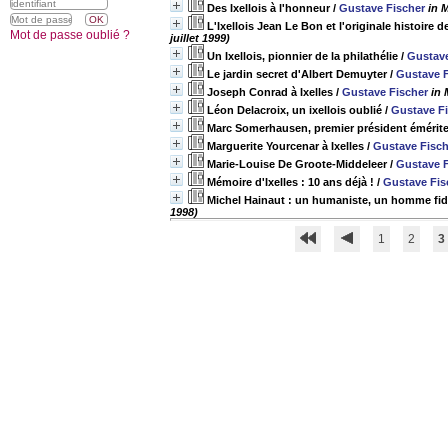
Des Ixellois à l'honneur
/
Gustave Fischer
in 
L'Ixellois Jean Le Bon et l'originale histoire d
Mot de passe oublié ?
juillet 1999)
Un Ixellois, pionnier de la philathélie
/
Gustave
Le jardin secret d'Albert Demuyter
/
Gustave F
Joseph Conrad à Ixelles
/
Gustave Fischer
in 
Léon Delacroix, un ixellois oublié
/
Gustave F
Marc Somerhausen, premier président émérite
Marguerite Yourcenar à Ixelles
/
Gustave Fisch
Marie-Louise De Groote-Middeleer
/
Gustave F
Mémoire d'Ixelles : 10 ans déjà !
/
Gustave Fis
Michel Hainaut : un humaniste, un homme fidè
1998)
1
2
3