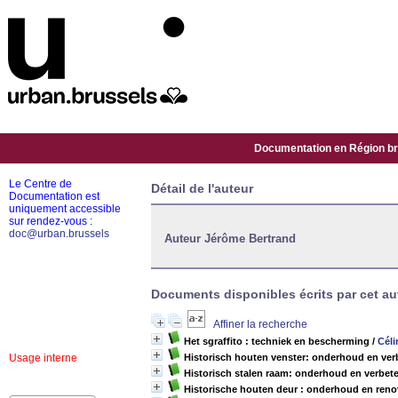
Documentation en Région bru
Le Centre de
Détail de l'auteur
Documentation est
uniquement accessible
sur rendez-vous :
doc@urban.brussels
Auteur Jérôme Bertrand
Documents disponibles écrits par cet au
Affiner la recherche
Het sgraffito : techniek en bescherming
/
Cél
Usage interne
Historisch houten venster: onderhoud en verb
Historisch stalen raam: onderhoud en verbete
Historische houten deur : onderhoud en reno