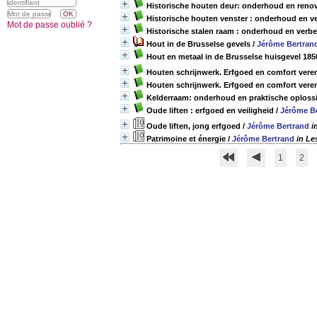
Historische houten deur: onderhoud en renov
Historische houten venster : onderhoud en ve
Mot de passe oublié ?
Historische stalen raam : onderhoud en verbe
Hout in de Brusselse gevels
/
Jérôme Bertran
Hout en metaal in de Brusselse huisgevel 185
Houten schrijnwerk. Erfgoed en comfort ver
Houten schrijnwerk. Erfgoed en comfort ver
Kelderraam: onderhoud en praktische oploss
Oude liften : erfgoed en veiligheid
/
Jérôme B
Oude liften, jong erfgoed
/
Jérôme Bertrand
i
Patrimoine et énergie
/
Jérôme Bertrand
in Le
1
2