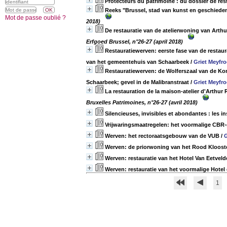
Protecteurs du patrimoine : du dossier de rest
Reeks "Brussel, stad van kunst en geschieden
Mot de passe oublié ?
2018)
De restauratie van de atelierwoning van Arth
Erfgoed Brussel, n°26-27 (april 2018)
Restauratiewerven: eerste fase van de restaur
van het gemeentehuis van Schaarbeek
/
Griet Meyfro
Restauratiewerven: de Wolferszaal van de Kon
Schaarbeek; gevel in de Malibranstraat
/
Griet Meyfro
La restauration de la maison-atelier d'Arthur
Bruxelles Patrimoines, n°26-27 (avril 2018)
Silencieuses, invisibles et abondantes : les i
Vrijwaringsmaatregelen: het voormalige CB
Werven: het rectoraatsgebouw van de VUB
/
G
Werven: de priorwoning van het Rood Kloos
Werven: restauratie van het Hotel Van Eetveld
Werven: restauratie van het voormalige Hotel
1