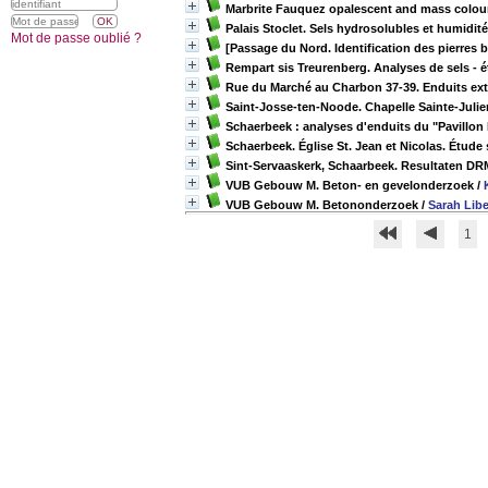
Marbrite Fauquez opalescent and mass colour
Palais Stoclet. Sels hydrosolubles et humidité
Mot de passe oublié ?
[Passage du Nord. Identification des pierres 
Rempart sis Treurenberg. Analyses de sels - é
Rue du Marché au Charbon 37-39. Enduits ext
Saint-Josse-ten-Noode. Chapelle Sainte-Julie
Schaerbeek : analyses d'enduits du "Pavillon
Schaerbeek. Église St. Jean et Nicolas. Étude
Sint-Servaaskerk, Schaarbeek. Resultaten D
VUB Gebouw M. Beton- en gevelonderzoek
/
VUB Gebouw M. Betononderzoek
/
Sarah Libe
1