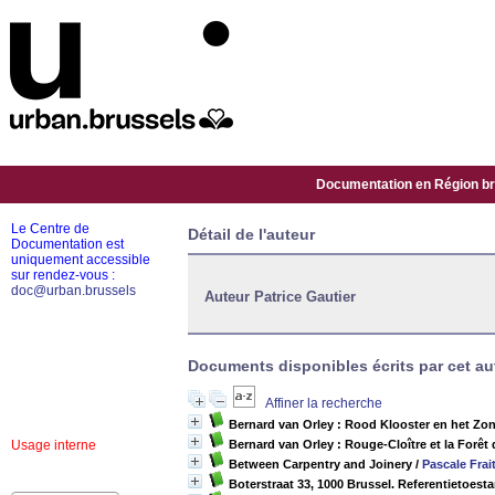
Documentation en Région bru
Le Centre de
Détail de l'auteur
Documentation est
uniquement accessible
sur rendez-vous :
doc@urban.brussels
Auteur Patrice Gautier
Documents disponibles écrits par cet au
Affiner la recherche
Bernard van Orley : Rood Klooster en het Z
Usage interne
Bernard van Orley : Rouge-Cloître et la Forêt
Between Carpentry and Joinery
/
Pascale Frai
Boterstraat 33, 1000 Brussel. Referentietoest