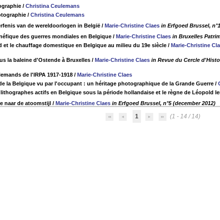
ographie
/
Christina Ceulemans
otographie
/
Christina Ceulemans
erfenis van de wereldoorlogen in België
/
Marie-Christine Claes
in Erfgoed Brussel, n°
néfique des guerres mondiales en Belgique
/
Marie-Christine Claes
in Bruxelles Patri
d et le chauffage domestique en Belgique au milieu du 19e siècle
/
Marie-Christine Cl
us la baleine d'Ostende à Bruxelles
/
Marie-Christine Claes
in Revue du Cercle d'Histo
llemands de l'IRPA 1917-1918
/
Marie-Christine Claes
de la Belgique vu par l'occupant : un héritage photographique de la Grande Guerre
/
lithographes actifs en Belgique sous la période hollandaise et le règne de Léopold Ie
e naar de atoomstijl
/
Marie-Christine Claes
in Erfgoed Brussel, n°5 (december 2012)
1
(1 - 14 / 14)