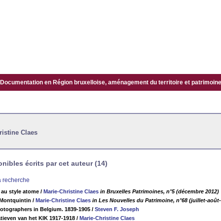
Documentation en Région bruxelloise, aménagement du territoire et patrimoine.
ristine Claes
ibles écrits par cet auteur (14)
la recherche
 au style atome
/
Marie-Christine Claes
in Bruxelles Patrimoines, n°5 (décembre 2012)
 Montquintin
/
Marie-Christine Claes
in Les Nouvelles du Patrimoine, n°68 (juillet-aoû
hotographers in Belgium. 1839-1905
/
Steven F. Joseph
tieven van het KIK 1917-1918
/
Marie-Christine Claes