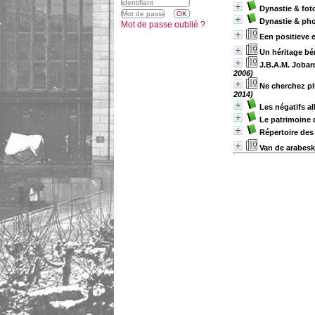
Dynastie & fot
Dynastie & ph
Mot de passe oublié ?
Een positieve 
Un héritage bé
J.B.A.M. Jobar
2006)
Ne cherchez pl
2014)
Les négatifs a
Le patrimoine 
Répertoire des 
Van de arabesk