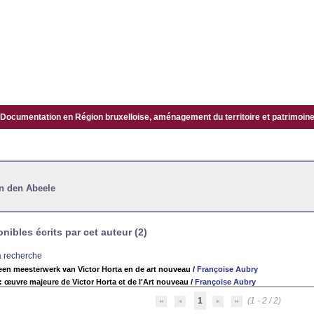
Documentation en Région bruxelloise, aménagement du territoire et patrimoine.
an den Abeele
ibles écrits par cet auteur (2)
la recherche
 een meesterwerk van Victor Horta en de art nouveau
/
Françoise Aubry
 : œuvre majeure de Victor Horta et de l'Art nouveau
/
Françoise Aubry
1
(1 - 2 / 2)