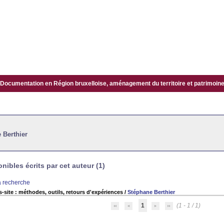
Documentation en Région bruxelloise, aménagement du territoire et patrimoine.
 Berthier
ibles écrits par cet auteur (1)
la recherche
-site : méthodes, outils, retours d'expériences
/
Stéphane Berthier
1
(1 - 1 / 1)