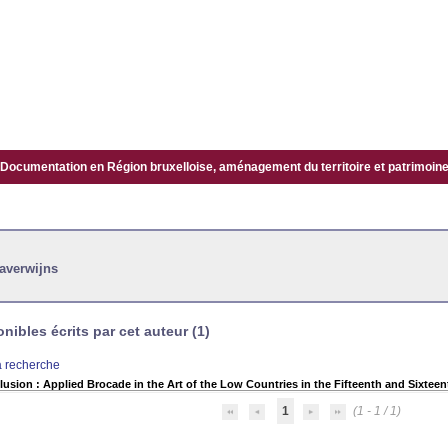
Documentation en Région bruxelloise, aménagement du territoire et patrimoine.
averwijns
ibles écrits par cet auteur (1)
la recherche
llusion : Applied Brocade in the Art of the Low Countries in the Fifteenth and Sixtee
1
(1 - 1 / 1)