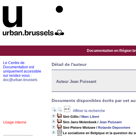
Documentation en Région bru
Le Centre de
Détail de l'auteur
Documentation est
uniquement accessible
sur rendez-vous :
doc@urban.brussels
Auteur Jean Puissant
Documents disponibles écrits par cet au
Affiner la recherche
Sint-Gillis
/
Marc Libert
Usage interne
Sint-Jans-Molenbeek
/
Jean Puissant
Sint-Pieters-Woluwe
/
Rolande Depoortere
Le socialisme en Belgique et la question du s