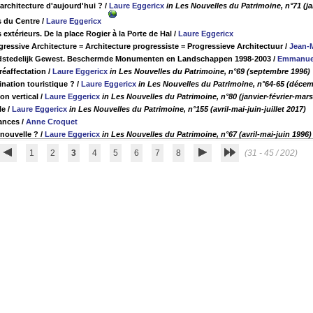
architecture d'aujourd'hui ?
/
Laure Eggericx
in Les Nouvelles du Patrimoine, n°71 (ja
s du Centre
/
Laure Eggericx
extérieurs. De la place Rogier à la Porte de Hal
/
Laure Eggericx
gressive Architecture = Architecture progressiste = Progressieve Architectuur
/
Jean-
dstedelijk Gewest. Beschermde Monumenten en Landschappen 1998-2003
/
Emmanuel
réaffectation
/
Laure Eggericx
in Les Nouvelles du Patrimoine, n°69 (septembre 1996)
ination touristique ?
/
Laure Eggericx
in Les Nouvelles du Patrimoine, n°64-65 (déce
on vertical
/
Laure Eggericx
in Les Nouvelles du Patrimoine, n°80 (janvier-février-mars
le
/
Laure Eggericx
in Les Nouvelles du Patrimoine, n°155 (avril-mai-juin-juillet 2017)
ances
/
Anne Croquet
e nouvelle ?
/
Laure Eggericx
in Les Nouvelles du Patrimoine, n°67 (avril-mai-juin 1996)
1
2
3
4
5
6
7
8
(31 - 45 / 202)