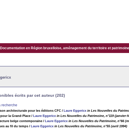
Documentation en Région bruxelloise, aménagement du territoire et patrimoine.
gericx
ibles écrits par cet auteur (202)
la recherche
son architecturale pour les éditions CFC
/
Laure Eggericx
in Les Nouvelles du Patrimo
 pour la Grand-Place
/
Laure Eggericx
in Les Nouvelles du Patrimoine, n°119 (janvier-f
tecture belge contemporaine
/
Laure Eggericx
in Les Nouvelles du Patrimoine, n°66 (m
ues au fil du temps
/
Laure Eggericx
in Les Nouvelles du Patrimoine, n°55 (avril 1994)