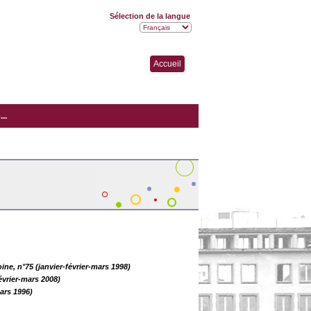
Sélection de la langue
Accueil
..
ine, n°75 (janvier-février-mars 1998)
évrier-mars 2008)
ars 1996)