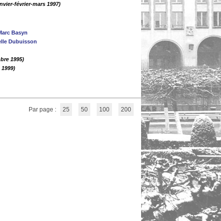
nvier-février-mars 1997)
Marc Basyn
le Dubuisson
mbre 1995)
 1999)
Par page :
25
50
100
200