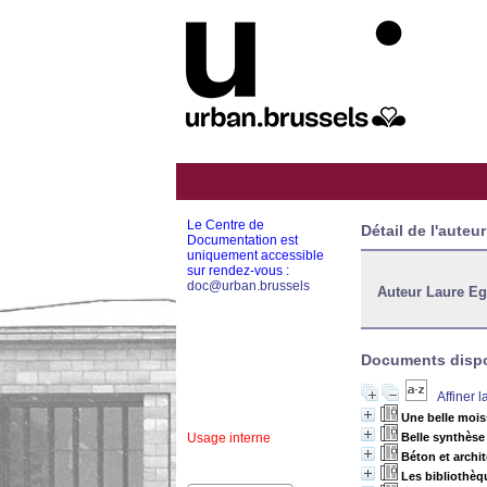
Le Centre de
Détail de l'auteur
Documentation est
uniquement accessible
sur rendez-vous :
doc@urban.brussels
Auteur Laure Eg
Documents dispon
Affiner 
Une belle mois
Usage interne
Belle synthèse
Béton et archi
Les bibliothèq