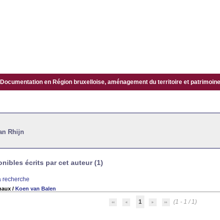
Documentation en Région bruxelloise, aménagement du territoire et patrimoine.
an Rhijn
ibles écrits par cet auteur (1)
la recherche
chaux
/
Koen van Balen
1
(1 - 1 / 1)